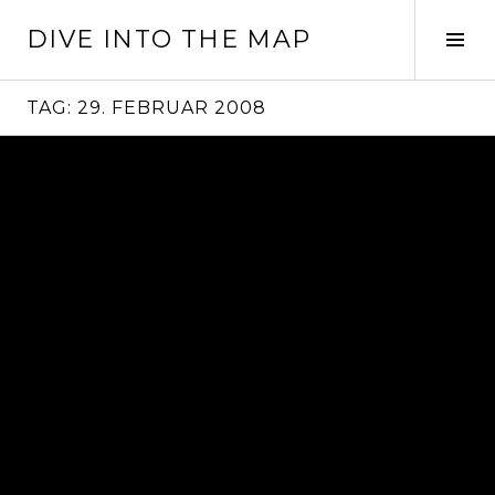
Springe
DIVE INTO THE MAP
zum
Seit
Inhalt
ums
TAG:
29. FEBRUAR 2008