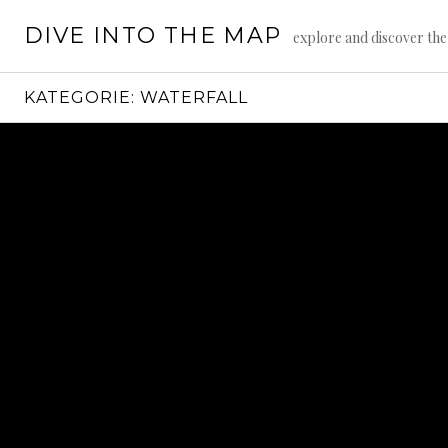
Springe
DIVE INTO THE MAP
zum
explore and discover th
Inhalt
KATEGORIE:
WATERFALL