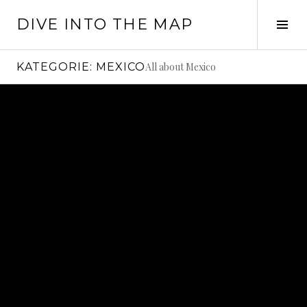
Springe
DIVE INTO THE MAP
zum
Seit
Inhalt
ums
KATEGORIE:
MEXICO
All about Mexico