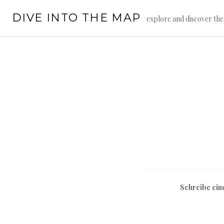
Springe
DIVE INTO THE MAP
zum
explore and discover th
Inhalt
Schreibe ei