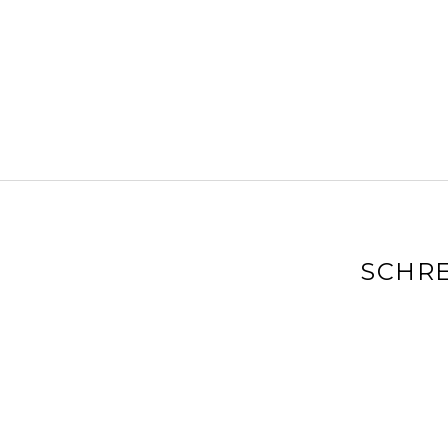
SCHRE
Du musst
angemeldet
sein, um einen Kommentar abzugeben.
←
First
BEITRAGS-
time
snowboarding
NAVIGATION