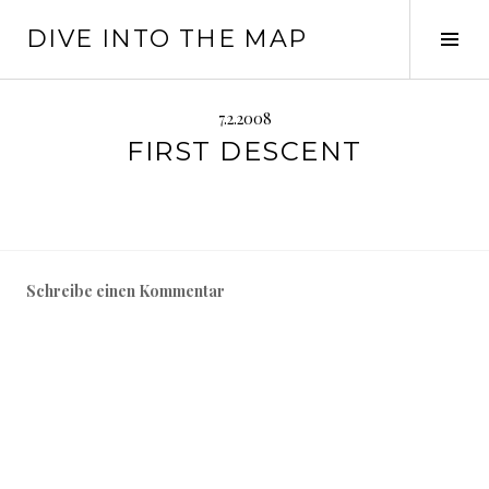
Springe
DIVE INTO THE MAP
zum
Seit
Inhalt
ums
7.2.2008
FIRST DESCENT
Schreibe einen Kommentar